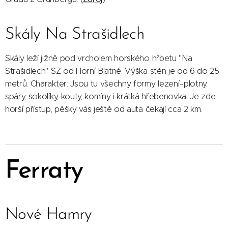
Skály Na Strašidlech
Skály leží jižně pod vrcholem horského hřbetu "Na
Strašidlech" SZ od Horní Blatné. Výška stěn je od 6 do 25
metrů. Charakter: Jsou tu všechny formy lezení–plotny,
spáry, sokolíky, kouty, komíny i krátká hřebe­novka. Je zde
horší přístup, pěšky vás ještě od auta čekají cca 2 km.
Ferraty
Nové Hamry