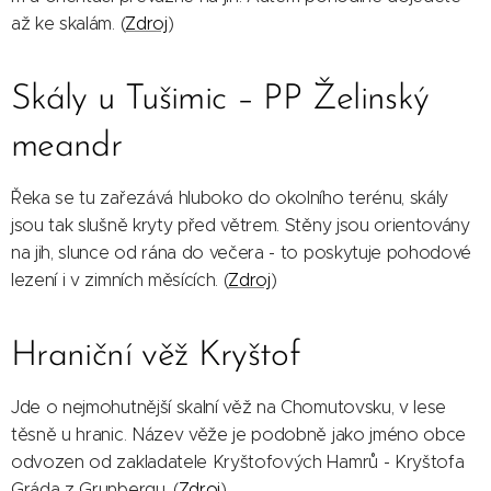
až ke skalám. (
Zdroj
)
Skály u Tušimic – PP Želinský
meandr
Řeka se tu zařezává hluboko do okolního terénu, skály
jsou tak slušně kryty před větrem. Stěny jsou orientovány
na jih, slunce od rána do večera - to poskytuje pohodové
lezení i v zimních měsících. (
Zdroj
)
Hraniční věž Kryštof
Jde o nejmohutnější skalní věž na Chomutovsku, v lese
těsně u hranic. Název věže je podobně jako jméno obce
odvozen od zakladatele Kryštofových Hamrů - Kryštofa
Gráda z Grunbergu. (
Zdroj
)