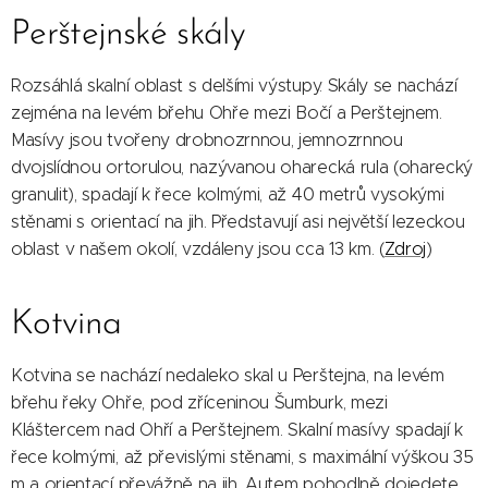
Perštejnské skály
Rozsáhlá skalní oblast s delšími výstupy. Skály se nachází
zejména na levém břehu Ohře mezi Bočí a Perštejnem.
Masívy jsou tvořeny drobnozrnnou, jemnozrnnou
dvojslídnou ortorulou, nazývanou oharecká rula (oharecký
granulit), spadají k řece kolmými, až 40 metrů vysokými
stěnami s orientací na jih. Představují asi největší lezeckou
oblast v našem okolí, vzdáleny jsou cca 13 km. (
Zdroj
)
Kotvina
Kotvina se nachází nedaleko skal u Perštejna, na levém
břehu řeky Ohře, pod zříceninou Šumburk, mezi
Kláštercem nad Ohří a Perštejnem. Skalní masívy spadají k
řece kolmými, až převislými stěnami, s maximální výškou 35
m a orientací převážně na jih. Autem pohodlně dojedete