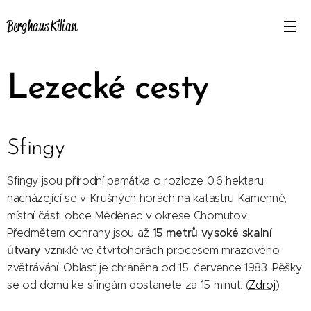
Berghaus Kilian
Lezecké cesty
Sfingy
Sfingy jsou přírodní památka o rozloze 0,6 hektaru
nacházející se v Krušných horách na katastru Kamenné,
místní části obce Měděnec v okrese Chomutov.
15 metrů vysoké skalní
Předmětem ochrany jsou až
útvary
vzniklé ve čtvrtohorách procesem mrazového
zvětrávání. Oblast je chráněna od 15. července 1983. Pěšky
se od domu ke sfingám dostanete za 15 minut. (
Zdroj
)